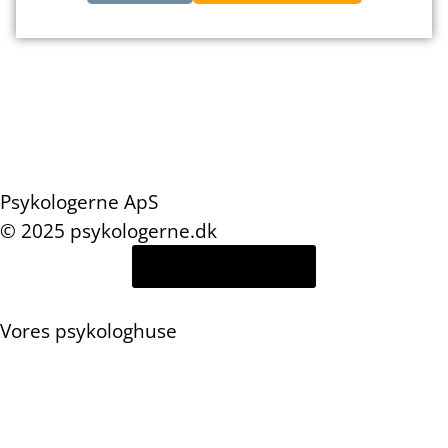
Psykologerne ApS
© 2025 psykologerne.dk
Psykolog login
Vores psykologhuse
Islands Brygge (Kigkurren 8)
Indre By (Rømersgade 3)