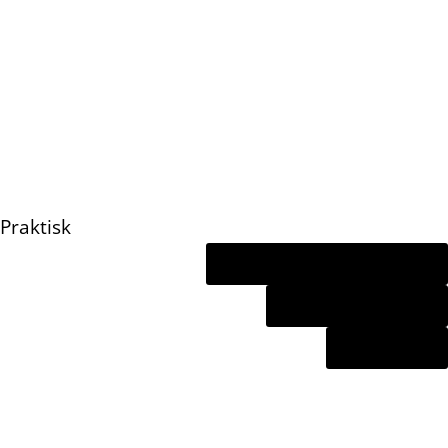
Vesterbro (Axeltorv 6)
Aarhus
Online terapi
Praktisk
Kontakt Psykologerne
Privatlivspolitik
Sitemap