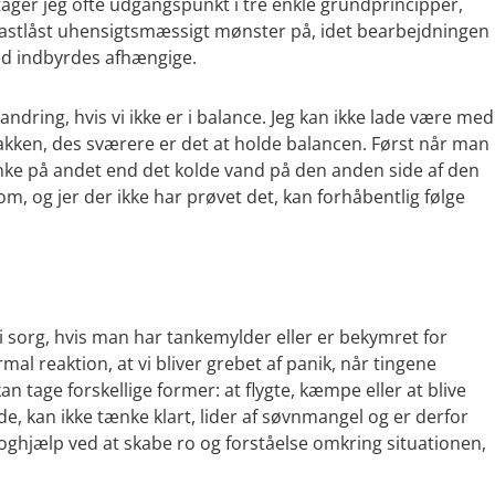
, tager jeg ofte udgangspunkt i tre enkle grundprincipper,
 fastlåst uhensigtsmæssigt mønster på, idet bearbejdningen
ved indbyrdes afhængige.
randring, hvis vi ikke er i balance. Jeg kan ikke lade være med
kken, des sværere er det at holde balancen. Først når man
nke på andet end det kolde vand på den anden side af den
om, og jer der ikke har prøvet det, kan forhåbentlig følge
i sorg, hvis man har tankemylder eller er bekymret for
rmal reaktion, at vi bliver grebet af panik, når tingene
an tage forskellige former: at flygte, kæmpe eller at blive
, kan ikke tænke klart, lider af søvnmangel og er derfor
ologhjælp ved at skabe ro og forståelse omkring situationen,