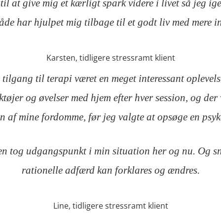
il at give mig et kærligt spark videre i livet så jeg i
e har hjulpet mig tilbage til et godt liv med mere i
Karsten, tidligere stressramt klient
gang til terapi været en meget interessant oplevelse,
ktøjer og øvelser med hjem efter hver session, og der 
en af mine fordomme, før jeg valgte at opsøge en psyk
n tog udgangspunkt i min situation her og nu. Og sna
rationelle adfærd kan forklares og ændres.
Line, tidligere stressramt klient