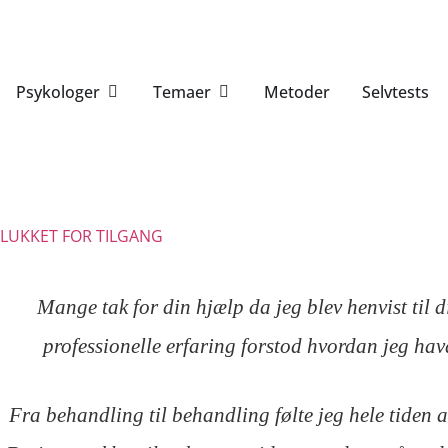
Psykologer
Temaer
Metoder
Selvtests
Anita Øland
Cand.psych.aut. og TRE Provider
LUKKET FOR TILGANG
Mange tak for din hjælp da jeg blev henvist til 
professionelle erfaring forstod hvordan jeg havde
Fra behandling til behandling følte jeg hele tiden at