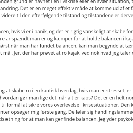
 anden grund er havnet i en livskrise eller en svær situation
orandring. Det er en meget effektiv måde at komme ud af et
 videre til den efterfølgende tilstand og tilstandene er der
en, hvis vi er i panik, og det er rigtig vanskeligt at skabe fo
re anspændt man er og kæmper for at holde balancen i kaja
g først når man har fundet balancen, kan man begynde at tæ
 mål. Jer, der har prøvet at ro kajak, ved nok hvad jeg taler 
at skabe ro i en kaotisk hverdag, hvis man er stresset, er 
n hvordan gør man lige det, når alt er kaos? Det er en helt no
il formål at sikre vores overlevelse i krisesituationer. Den k
nter opsøger mig første gang. De føler sig handlingslammede
forudsætning for at man kan genfinde balancen. Jeg yder psyk