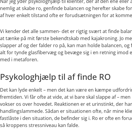
Når jeg yder psykologhjælp til klienter, der af den ene eller
nemlig at skabe ro, genfinde balancen og herefter skabe f
af hver enkelt tilstand ofte er forudsætningen for at komme
Vi kender det alle sammen- det er rigtig svært at finde balanc
at tænke på mit første bekendtskab med kajakroning. Jo me
slapper af og der falder ro på, kan man holde balancen, o
alt for tynde glasfibervæg og bevæge sig i en retning imod et
med i metaforen.
Psykologhjælp til af finde RO
Det kan lyde enkelt – men det kan være en kæmpe udfordring 
fremtiden. Vi får ofte at vide, at vi bare skal slappe af – me
vokser os over hovedet. Reaktionen er et urinstinkt, der har t
handlingslammede. Sådan er situationen ofte, når mine klie
fastlåste i den situation, de befinder sig i. Ro er ofte en 
så kroppens stressniveau kan falde.