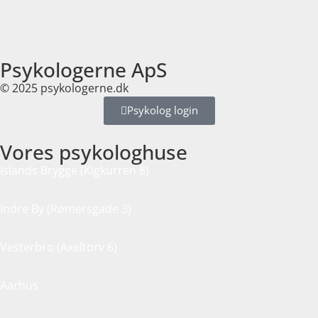
Psykologerne ApS
© 2025 psykologerne.dk
Psykolog login
Vores psykologhuse
Islands Brygge (Kigkurren 8)
Indre By (Rømersgade 3)
Vesterbro (Axeltorv 6)
Aarhus