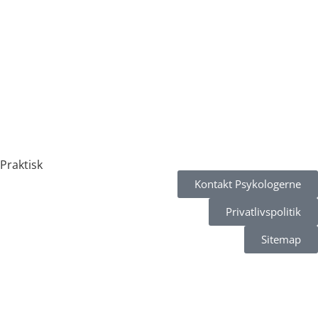
Vesterbro (Axeltorv 6)
Aarhus
Online terapi
Praktisk
Kontakt Psykologerne
Privatlivspolitik
Sitemap