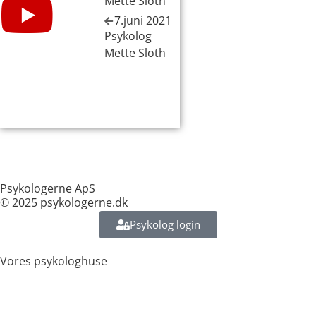
Mette Sloth
7.juni 2021
Psykolog
Mette Sloth
Psykologerne ApS
© 2025 psykologerne.dk
Psykolog login
Vores psykologhuse
Islands Brygge (Kigkurren 8)
Indre By (Rømersgade 3)