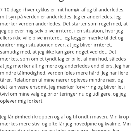
7-10 dage i hver cyklus er mit humør af og til anderledes,
mit syn på verden er anderledes. Jeg er anderledes. Jeg
mærker verden anderledes. Det starter som regel med, at
jeg oplever mig selv blive irriteret i en situation, hvor jeg
ellers ikke ville blive irriteret. Jeg lægger mærke til det og
undrer mig i situationen over, at jeg bliver irriteret,
samtidig med, at jeg ikke kan gøre noget ved det. Det
mærkes, som om et tyndt lag er pillet af min hud, således
at jeg mærker alting mere og anderledes end ellers. Jeg har
mindre tålmodighed, verden føles mere hård. Jeg har flere
tårer. Relationen til mine nærer opleves mindre nær, og
det kan være ensomt. Jeg mærker forvirring og bliver let i
tvivl om mine valg og prioriteringer nu og tidligere, og jeg
oplever mig forkert.
Jeg får ømhed i kroppen og af og til ondt i maven. Min krop
mærkes mere stiv, og ofte får jeg hovedpine og kvalme. Min
temperatur stiger, og jeg føler mig varm i kroppen. Jeg