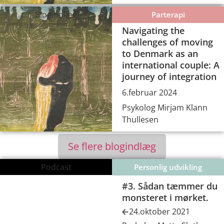
Blogindlæg
Parterapi
Navigating the
challenges of moving
to Denmark as an
international couple: A
journey of integration
6.februar 2024
Psykolog Mirjam Klann
Thullesen
Se flere blogindlæg
Podcast
Personlig udvikling
#3. Sådan tæmmer du
monsteret i mørket.
24.oktober 2021