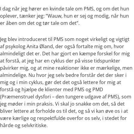
I dag når jeg hører en kvinde tale om PMS, og om det hun
oplever, tænker jeg: ”Wauw, hun er sej og modig, når hun
er åben om det og tør tale om det”.
Jeg blev introduceret til PMS som noget virkeligt og vigtigt
af psykolog Anita Øland, der også fortalte mig om, hvor
almindeligt det er. Det har gjort en kæmpe forskel for mig
at forstå, at jeg har en cyklus der på visse tidspunkter
påvirker mig, og at mine reaktioner ikke er mærkelige, men
almindelige. Nu hvor jeg selv bedre forstår det der sker i
mig og i min cyklus, gør det det også lettere for mig at
forstå og hjælpe de klienter med PMS og PMD
(Præmenstruel dysfori – den tungere udgave af PMS), som
jeg møder i min praksis. Vi skal jo snakke om det, så det
bliver lettere at forholde os til det, og så vi kan øve os i at
være kærlige og respektfulde overfor os selv, i stedet for
hårde og selvkritiske.