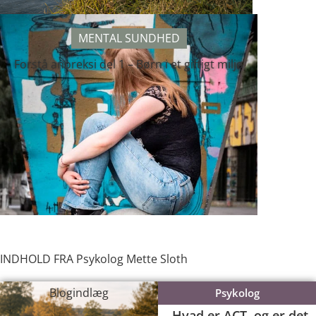
MENTAL SUNDHED
Forstå anoreksi del 1 – Børn i et giftigt miljø
INDHOLD FRA Psykolog Mette Sloth
Blogindlæg
Psykolog
Hvad er ACT, og er det,