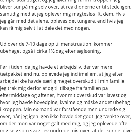
bliver sur på mig selv over, at reaktionerne er til stede igen,
samtidig med at jeg oplever mig magtesløs ift. dem. Hvis
jeg går med det alene, opleves det tungere, end hvis jeg
kan få mig selv til at dele det med nogen.
Ud over de 7-10 dage op til menstruation, kommer
ubehaget også i cirka 1½ dag efter ægløsning.
Før i tiden, da jeg havde et arbejdsliv, der var mere
tætpakket end nu, oplevede jeg ind imellem, at jeg efter
arbejde ikke havde særlig meget overskud til min familie.
Jeg trak mig derfor af og til tilbage fra familien på
eftermiddage og aftener, hvor mit overskud var lavest og
hvor jeg havde hovedpine, kvalme og måske andet ubehag
i kroppen. Min ex-mand var forstående men undrede sig
over, når jeg igen igen ikke havde det godt. Jeg tænkte over,
om der mon var noget galt med mig, og jeg oplevede ofte
mig selv som svag. Jeg undrede mig over, at det kunne blive