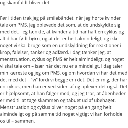
og skamfuldt bliver det.
Før i tiden trak jeg på smilebåndet, når jeg hørte kvinder
tale om PMS. Jeg oplevede det som, at de undskyldte sig
med det. Jeg tænkte, at kvinder altid har haft en cyklus og
altid har født børn, og at det er helt almindeligt, og ikke
noget vi skal bruge som en undskyldning for reaktioner i
krop, følelser, tanker og adfærd. I dag tænker jeg, at
menstruation, cyklus og PMS ér helt almindeligt, og noget
vi skal tale om – især når det nu er almindeligt. I dag taler
min kæreste og jeg om PMS, og om hvordan vi har det med
det med det – ”vi” fordi vi begge er i det. Det er mig, der har
en cyklus, men han er ved siden af og oplever det også. Det
er hjælpsomt, at han følger med, og jeg tror, at åbenheden
er med til at tage skammen og tabuet ud af ubehaget.
Menstruation og cyklus bliver noget på en gang helt
almindeligt og på samme tid noget vigtigt vi kan forholde
os til – sammen.