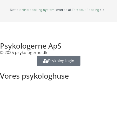
Psykologerne ApS
© 2025 psykologerne.dk
Psykolog login
Vores psykologhuse
Islands Brygge (Kigkurren 8)
Indre By (Rømersgade 3)
Vesterbro (Axeltorv 6)