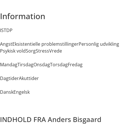
Information
ISTDP
Angst
Eksistentielle problemstillinger
Personlig udvikling
Psykisk vold
Sorg
Stress
Vrede
Mandag
Tirsdag
Onsdag
Torsdag
Fredag
Dagtider
Akuttider
Dansk
Engelsk
INDHOLD FRA Anders Bisgaard