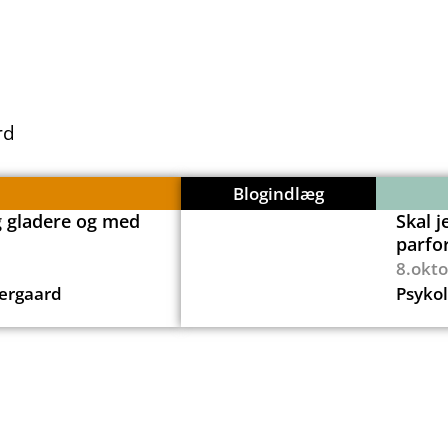
rd
Blogindlæg
g gladere og med
Skal j
parfo
8.okt
ergaard
Psyko