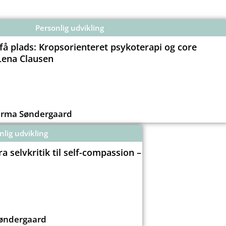
Personlig udvikling
 få plads: Kropsorienteret psykoterapi og core
Lena Clausen
arma Søndergaard
nlig udvikling
a selvkritik til self-compassion –
Søndergaard