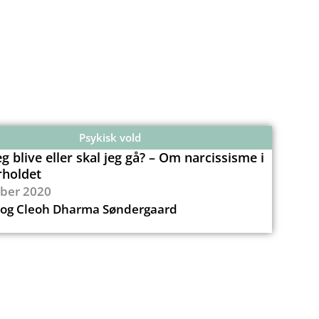
Psykisk vold
eg blive eller skal jeg gå? – Om narcissisme i
rholdet
ober 2020
log Cleoh Dharma Søndergaard