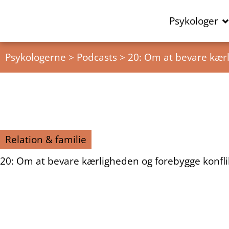
Psykologer
Psykologerne
>
Podcasts
>
20: Om at bevare kærl
Relation & familie
20: Om at bevare kærligheden og forebygge konfli
00:00