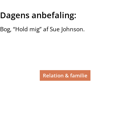
Dagens anbefaling:
Bog, “Hold mig” af Sue Johnson.
Relation & familie
00:00
#10. DET KNUSTE HJERTE I SKILSMISSEN