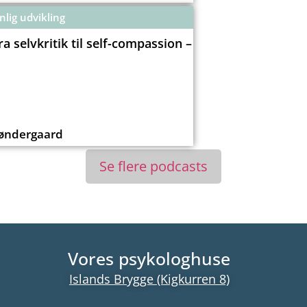
nlig udvikling
a selvkritik til self-compassion –
Søndergaard
Se flere podcasts
Vores psykologhuse
Islands Brygge (Kigkurren 8)