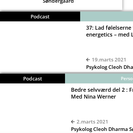
Søndergaard
Podcast
37: Lad følelserne
energetics – med 
00:00
19.marts 2021
Psykolog Cleoh Dh
Podcast
Perso
Bedre selvværd del 2 : Fr
Med Nina Werner
00:00
2.marts 2021
Psykolog Cleoh Dharma 