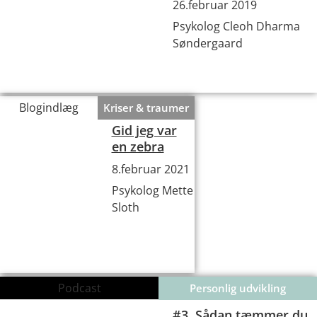
26.februar 2019
Psykolog Cleoh Dharma
Søndergaard
Blogindlæg
Kriser & traumer
Gid jeg var
en zebra
8.februar 2021
Psykolog Mette
Sloth
Podcast
Personlig udvikling
#3. Sådan tæmmer du