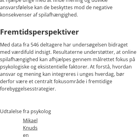
at hjælpe unge med at finde mening og udvikle
ansvarsfølelse kan de beskyttes mod de negative
konsekvenser af spilafhængighed.
Fremtidsperspektiver
Med data fra 546 deltagere har undersøgelsen bidraget
med værdifuld indsigt. Resultaterne understøtter, at online
spilafhængighed kan afhjælpes gennem målrettet fokus på
psykologiske og eksistentielle faktorer. At forstå, hvordan
ansvar og mening kan integreres i unges hverdag, bør
derfor være et centralt fokusområde i fremtidige
forebyggelsesstrategier.
Udtalelse fra psykolog
Mikael
Knuds
en