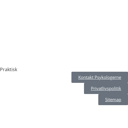
Indre By (Rømersgade 3)
Vesterbro (Axeltorv 6)
Aarhus
Online terapi
Praktisk
Kontakt Psykologerne
Privatlivspolitik
Sitemap