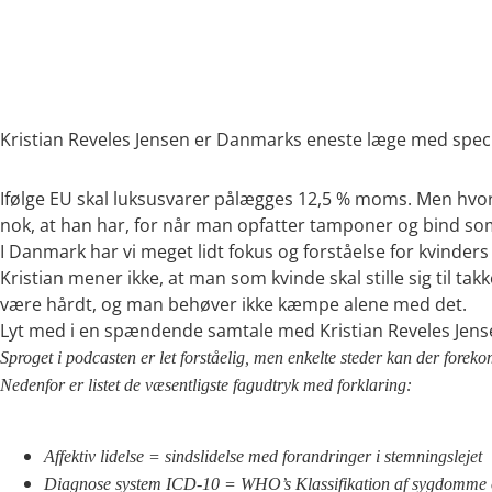
00:00
Kristian Reveles Jensen er Danmarks eneste læge med specia
Ifølge EU skal luksusvarer pålægges 12,5 % moms. Men hvorfo
nok, at han har, for når man opfatter tamponer og bind s
I Danmark har vi meget lidt fokus og forståelse for kvinders 
Kristian mener ikke, at man som kvinde skal stille sig til ta
være hårdt, og man behøver ikke kæmpe alene med det.
Lyt med i en spændende samtale med Kristian Reveles Je
Sproget i podcasten er let forståelig, men enkelte steder kan der foreko
Nedenfor er listet de væsentligste fagudtryk med forklaring:
Affektiv lidelse = sindslidelse med forandringer i stemningslejet
Diagnose system ICD-10 = WHO’s Klassifikation af sygdomme og