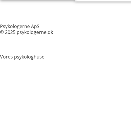
Psykologerne ApS
© 2025 psykologerne.dk
Vores psykologhuse
Islands Brygge (Kigkurren 8)
Indre By (Rømersgade 3)
Vesterbro (Axeltorv 6)
Aarhus
Online terapi