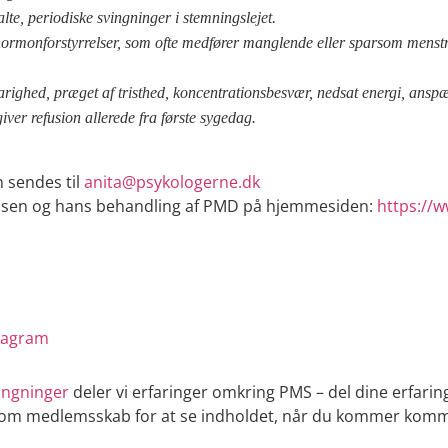
alte, periodiske svingninger i stemningslejet.
ormonforstyrrelser, som ofte medfører manglende eller sparsom menst
varighed, præget af tristhed, koncentrationsbesvær, nedsat energi, anspæ
er refusion allerede fra første sygedag.
sendes til
anita@psykologerne.dk
Jensen og hans behandling af PMD på hjemmesiden:
https://w
tagram
ingninger
deler vi erfaringer omkring PMS – del dine erfarin
om medlemsskab for at se indholdet, når du kommer komme