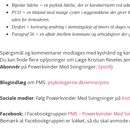
Bipolar lidelse = en psykisk lidelse, der er karakteriseret ved udt
PCO = en tilstand med mange cyster i æggestokkene der giver h
uden for livmoderen.
Dysfori = kortvarig ændring i stemningsleje af timers til dages 
Paragraf 56 = en aftale imellem kommune og arbejdsgiver der giv
Spørgsmål og kommentarer modtages med kyshånd og kan 
Du kan finde flere oplysninger om Læge Kristian Reveles 
Abonnér
på Powerkvinder Med Svingninger:
Spotify
Blogindlæg
om PMS:
psykologerne.dk/emne/pms
Sociale medier
: Følg Powerkvinder Med Svingninger på
Ins
Facebook:
I Facebookgruppen
PMS – Powerkvinder Med Sv
Bemærk at Facebookgruppen er lukket, så du skal anmode 