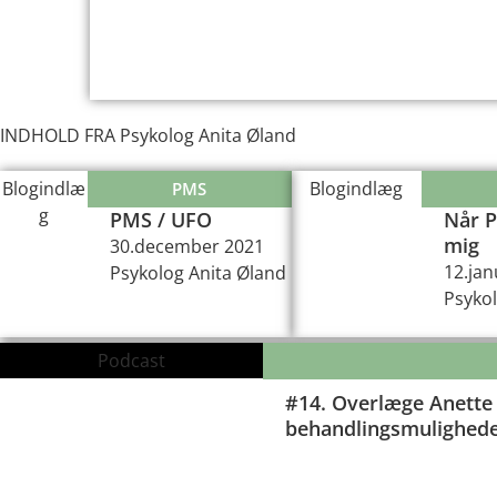
INDHOLD FRA Psykolog Anita Øland
Blogindlæ
Blogindlæg
PMS
g
PMS / UFO
Når P
mig
30.december 2021
12.jan
Psykolog Anita Øland
Psykol
Podcast
#14. Overlæge Anette
behandlingsmulighed
00:00