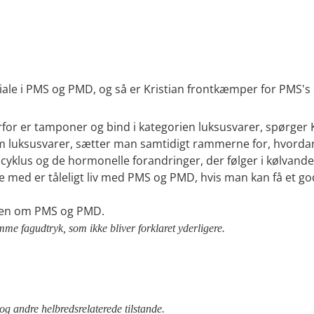
le i PMS og PMD, og så er Kristian frontkæmper for PMS's o
r er tamponer og bind i kategorien luksusvarer, spørger Kri
om luksusvarer, sætter man samtidigt rammerne for, hvorda
cyklus og de hormonelle forandringer, der følger i kølvandet.
kke med er tåleligt liv med PMS og PMD, hvis man kan få et go
nsen om PMS og PMD.
mme fagudtryk, som ikke bliver forklaret yderligere.
 andre helbredsrelaterede tilstande.