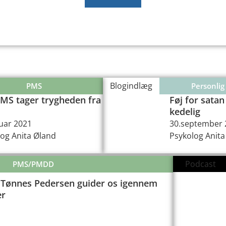
Blogindlæg
PMS
Personlig
MS tager trygheden fra
Føj for satan
kedelig
uar 2021
30.september 
og Anita Øland
Psykolog Anita
Podcast
PMS/PMDD
 Tønnes Pedersen guider os igennem
er