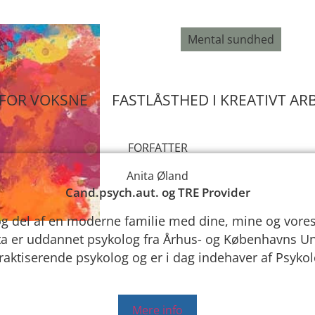
Mental sundhed
00:00
 FOR VOKSNE
FASTLÅSTHED I KREATIVT AR
FORFATTER
Anita Øland
Cand.psych.aut. og TRE Provider
re og del af en moderne familie med dine, mine og vor
ita er uddannet psykolog fra Århus- og Københavns Un
raktiserende psykolog og er i dag indehaver af Psyko
Mere info