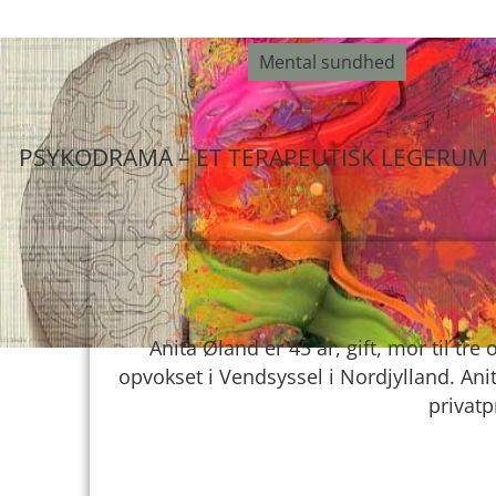
Mental sundhed
00:00
PSYKODRAMA – ET TERAPEUTISK LEGERUM
Anita Øland er 45 år, gift, mor til t
opvokset i Vendsyssel i Nordjylland. An
privatp