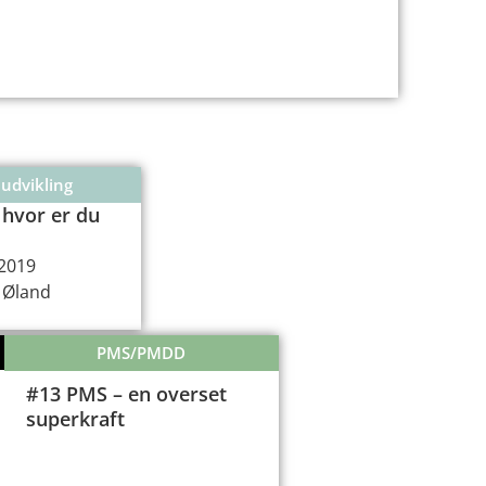
 udvikling
 hvor er du
2019
 Øland
PMS/PMDD
#13 PMS – en overset
superkraft
00:00