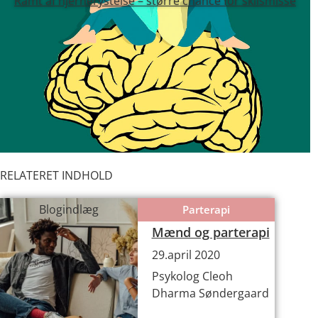
Ramt af hjernerystelse – større chance for skilsmisse
RELATERET INDHOLD
Blogindlæg
Parterapi
Mænd og parterapi
29.april 2020
Psykolog Cleoh
Dharma Søndergaard