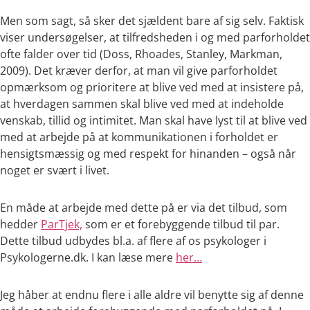
Men som sagt, så sker det sjældent bare af sig selv. Faktisk
viser undersøgelser, at tilfredsheden i og med parforholdet
ofte falder over tid (Doss, Rhoades, Stanley, Markman,
2009). Det kræver derfor, at man vil give parforholdet
opmærksom og prioritere at blive ved med at insistere på,
at hverdagen sammen skal blive ved med at indeholde
venskab, tillid og intimitet. Man skal have lyst til at blive ved
med at arbejde på at kommunikationen i forholdet er
hensigtsmæssig og med respekt for hinanden – også når
noget er svært i livet.
En måde at arbejde med dette på er via det tilbud, som
hedder
ParTjek,
som er et forebyggende tilbud til par.
Dette tilbud udbydes bl.a. af flere af os psykologer i
Psykologerne.dk. I kan læse mere
her…
Jeg håber at endnu flere i alle aldre vil benytte sig af denne