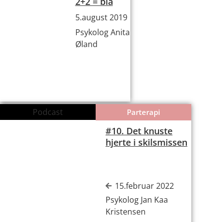
2+2 = blå
5.august 2019
Psykolog Anita
Øland
Podcast
Parterapi
#10. Det knuste
hjerte i skilsmissen
00:00
15.februar 2022
Psykolog Jan Kaa
Kristensen