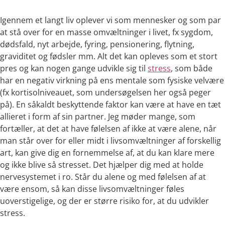
Igennem et langt liv oplever vi som mennesker og som par
at stå over for en masse omvæltninger i livet, fx sygdom,
dødsfald, nyt arbejde, fyring, pensionering, flytning,
graviditet og fødsler mm. Alt det kan opleves som et stort
pres og kan nogen gange udvikle sig til
stress
, som både
har en negativ virkning på ens mentale som fysiske velvære
(fx kortisolniveauet, som undersøgelsen her også peger
på). En såkaldt beskyttende faktor kan være at have en tæt
allieret i form af sin partner. Jeg møder mange, som
fortæller, at det at have følelsen af ikke at være alene, når
man står over for eller midt i livsomvæltninger af forskellig
art, kan give dig en fornemmelse af, at du kan klare mere
og ikke blive så stresset. Det hjælper dig med at holde
nervesystemet i ro. Står du alene og med følelsen af at
være ensom, så kan disse livsomvæltninger føles
uoverstigelige, og der er større risiko for, at du udvikler
stress.