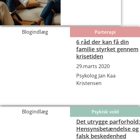
Blogindlæg
Parterapi
6 råd der kan få din
familie styrket gennem
krisetiden
29.marts 2020
Psykolog Jan Kaa
Kristensen
Blogindlæg
Psykisk vold
Det utrygge parforhold:
Hensynsbetændelse og
falsk beskedenhed