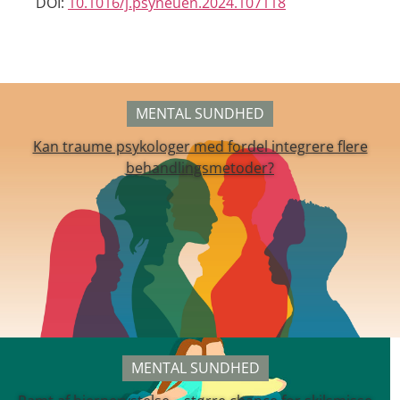
DOI:
10.1016/j.psyneuen.2024.107118
MENTAL SUNDHED
Kan traume psykologer med fordel integrere flere
behandlingsmetoder?
MENTAL SUNDHED