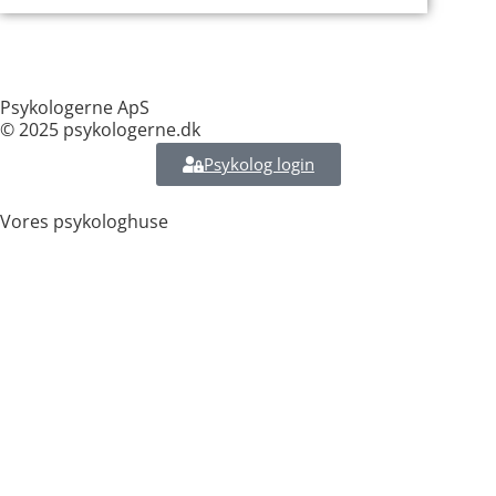
Psykologerne ApS
© 2025 psykologerne.dk
Psykolog login
Vores psykologhuse
Islands Brygge (Kigkurren 8)
Indre By (Rømersgade 3)
Vesterbro (Axeltorv 6)
Aarhus
Online terapi