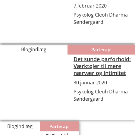
7.februar 2020
Psykolog Cleoh Dharma
Søndergaard
Blogindlæg
Parterapi
Det sunde parforhold:
Værktøjer til mere
nærvær og intimitet
30.januar 2020
Psykolog Cleoh Dharma
Søndergaard
Blogindlæg
Parterapi